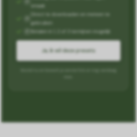
✓
smaak
Direct te downloaden en meteen te
✓
gebruiken
Betalen in 1, 2 of 3 termijnen mogelijk
✓
Ja, ik wil deze presets
Bestel nu en bewerk je eerste foto er nog vandaag
mee.